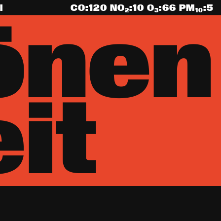
l
CO:
120
NO
:
10
O
:
66
PM
:
5
2
3
10
önen
it