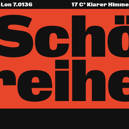
Lon
7.0136
17
C°
Klarer Himme
 Sch
reihe